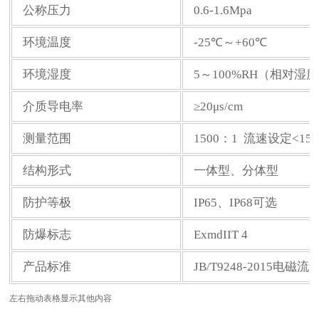
公称压力
0.6-1.6Mpa
环境温度
-25℃～+60℃
环境湿度
5～100%RH（相对湿
介质导电率
≥20μs/cm
测量范围
1500：1 流速设定<15m
结构形式
一体型、分体型
防护等极
IP65、IP68可选
防爆标志
ExmdIIT 4
产品标准
JB/T9248-2015电磁流
左右拖动表格显示其他内容