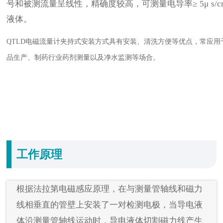
号和被测流量呈线性，精确度较高，可测量电导率≥
5
μ
s/
液体。
QTLD电磁流量计夹持式安装方式具有安装、清洗方便等优点，常应用
品生产、制药行业药剂测量以及净水监测等场合。
工作原理
根据法拉第电磁感应原理，在与测量管轴线和磁力
线相垂直的管壁上安装了一对检测电极，当导电液
体沿测量管轴线运动时，导电液体切割磁力线产生