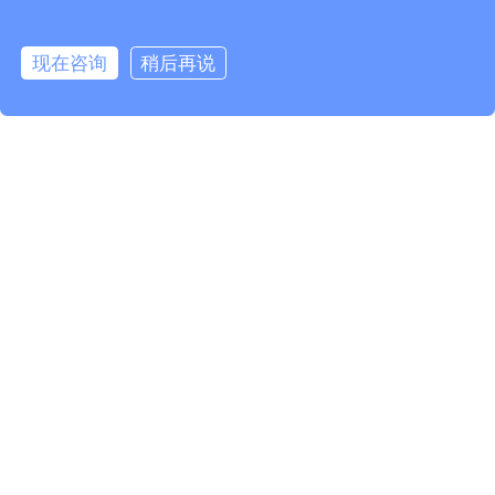
现在咨询
稍后再说
首页
产品
案例
我们
电话
ATEX防爆-电磁流量计1-1
质量管理体系认证证书
上一条
电池供电电磁流量计
返回
列表
推荐产品