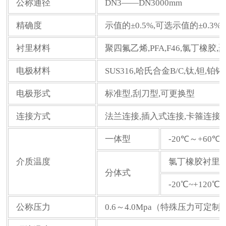
公称通径
DN3——DN3000mm
精确度
示值的±0.5%,可选示值的±0.3%或
衬里材料
聚四氟乙烯,PFA,F46,氯丁橡胶
电极材料
SUS316,哈氏合金B/C,钛,钽
电极形式
标准型,刮刀型,可更换型
连接方式
法兰连接,插入式连接,卡箍连接
一体型
-20℃～+60℃
介质温度
氯丁橡胶衬里
分体式
-20℃~+120℃
公称压力
0.6～4.0Mpa（特殊压力可定制