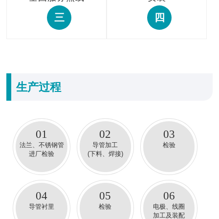
三
四
生产过程
01
02
03
法兰、不锈钢管
导管加工
检验
进厂检验
(下料、焊接)
04
05
06
导管衬里
检验
电极、线圈
加工及装配