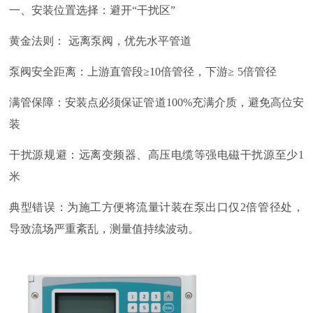
一、安装位置选择：避开
“干扰区”
黄金法则：
远离泵阀，优先水平管道
泵阀安全距离：上游直管段
≥
10
倍管径，下游≥
5
倍管径
满管保障：安装点必须保证管道
100%
充满介质，避免高位安
装
干扰源规避：远离变频器、高压电缆等强电磁干扰源至少
1
米
典型错误：为施工方便将流量计装在泵出口仅
2
倍管径处，
导致流场严重紊乱，测量值持续波动。