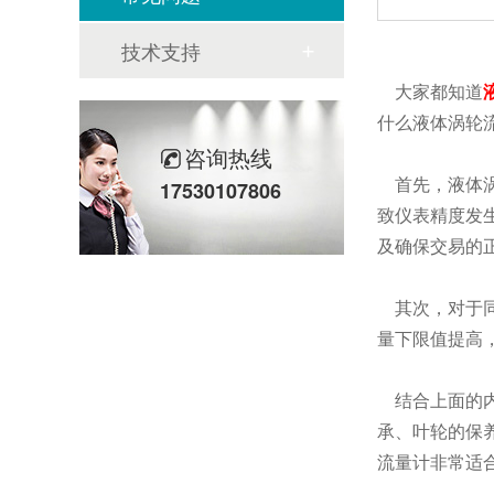
技术支持
大家都知道
什么液体涡轮
咨询热线
首先，液体涡
17530107806
致仪表精度发
及确保交易的
其次，对于同
量下限值提高
结合上面的内
承、叶轮的保
流量计非常适